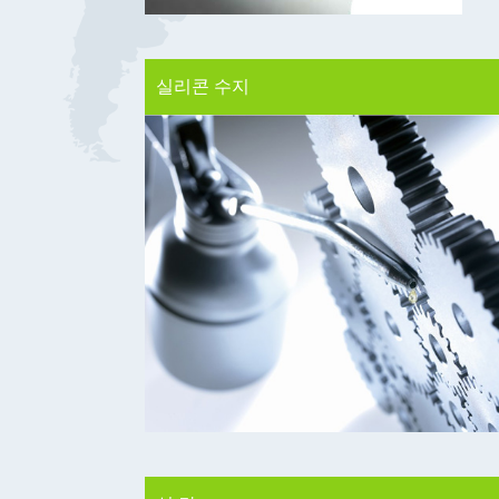
실리콘 수지
실 란