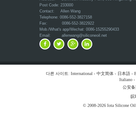
Telephone: 0086-552-3827158
Fax: 0086-552-3822922
Mob./What's app/Wechat: 0086-15255290433
Email:
allenwang@siliconeoil.net
다른 사이트:
International
-
中文简体
-
日本語
-
E
Italiano
公安备案号
皖I
© 2008-2026 Iota Silicon