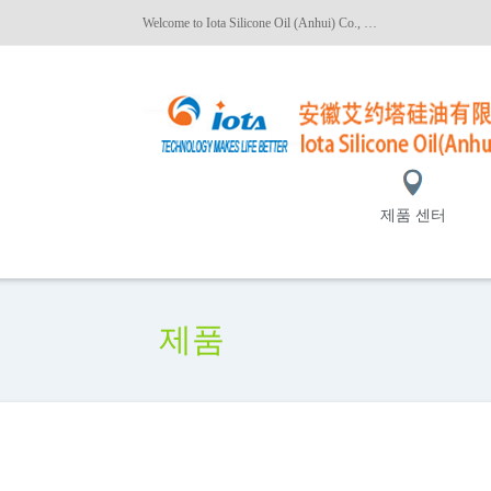
Welcome to Iota Silicone Oil (Anhui) Co., Ltd.!
제품 센터
제품