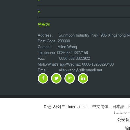
연락처
Address:
Sunmoon Industry Park, 985 Xingzhong R
Post Code: 233000
Contact: Allen Wang
Telephone: 0086-552-3827158
Fax: 0086-552-3822922
Mob./What's app/Wechat: 0086-15255290433
Email:
allenwang@siliconeoil.net
다른 사이트:
International
-
中文简体
-
日本語
-
E
Italiano
公安备案号
皖I