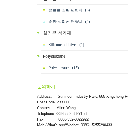
클로로 실란 단량체 (5)
순환 실리콘 단량체 (4)
실리콘 첨가제
Silicone additives (1)
Polysilazane
Polysilazane (15)
문의하기
Address:
Sunmoon Industry Park, 985 Xingzhong R
Post Code: 233000
Contact: Allen Wang
Telephone: 0086-552-3827158
Fax: 0086-552-3822922
Mob./What's app/Wechat: 0086-15255290433