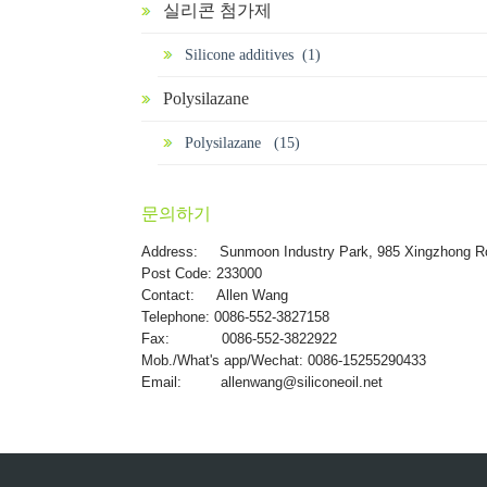
실리콘 첨가제
Silicone additives (1)
Polysilazane
Polysilazane (15)
문의하기
Address:
Sunmoon Industry Park, 985 Xingzhong R
Post Code: 233000
Contact: Allen Wang
Telephone: 0086-552-3827158
Fax: 0086-552-3822922
Mob./What's app/Wechat: 0086-15255290433
Email:
allenwang@siliconeoil.net