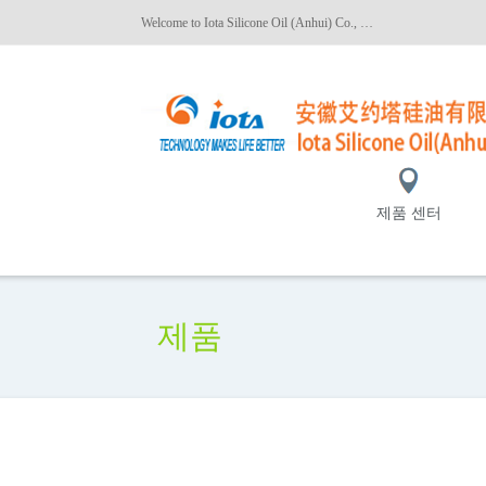
Welcome to Iota Silicone Oil (Anhui) Co., Ltd.!
제품 센터
제품