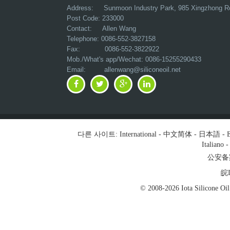
Address:
Sunmoon Industry Park, 985 Xingzhong R
Post Code: 233000
Contact: Allen Wang
Telephone: 0086-552-3827158
Fax: 0086-552-3822922
Mob./What's app/Wechat: 0086-15255290433
Email:
allenwang@siliconeoil.net
다른 사이트:
International
-
中文简体
-
日本語
-
E
Italiano
公安备案号
皖I
© 2008-2026 Iota Silicon