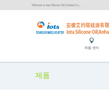
Welcome to Iota Silicone Oil (Anhui) Co., Ltd.!
제품 센터
제품