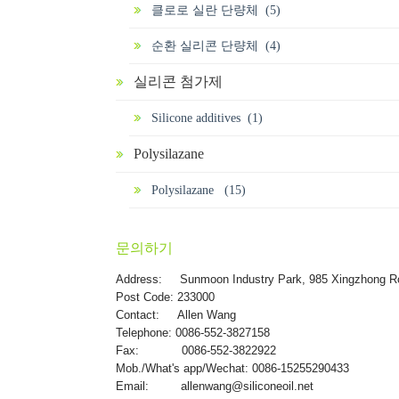
클로로 실란 단량체 (5)
순환 실리콘 단량체 (4)
실리콘 첨가제
Silicone additives (1)
Polysilazane
Polysilazane (15)
문의하기
Address:
Sunmoon Industry Park, 985 Xingzhong R
Post Code: 233000
Contact: Allen Wang
Telephone: 0086-552-3827158
Fax: 0086-552-3822922
Mob./What's app/Wechat: 0086-15255290433
Email:
allenwang@siliconeoil.net