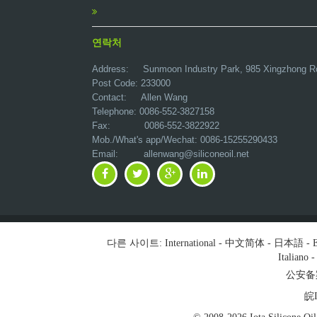
연락처
Address:
Sunmoon Industry Park, 985 Xingzhong R
Post Code: 233000
Contact: Allen Wang
Telephone: 0086-552-3827158
Fax: 0086-552-3822922
Mob./What's app/Wechat: 0086-15255290433
Email:
allenwang@siliconeoil.net
다른 사이트:
International
-
中文简体
-
日本語
-
E
Italiano
公安备案号
皖I