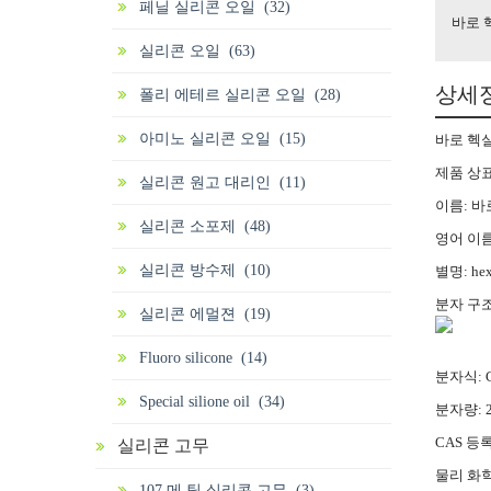
페닐 실리콘 오일 (32)
바로 헥
실리콘 오일 (63)
상세
폴리 에테르 실리콘 오일 (28)
아미노 실리콘 오일 (15)
바로 헥실 
제품 상표:
실리콘 원고 대리인 (11)
이름: 바
실리콘 소포제 (48)
영어 이름: 
실리콘 방수제 (10)
별명: hexy
분자 구조:
실리콘 에멀젼 (19)
Fluoro silicone (14)
분자식: C
Special silione oil (34)
분자량: 2
CAS 등록
실리콘 고무
물리 화학
107 메 틸 실리콘 고무 (3)