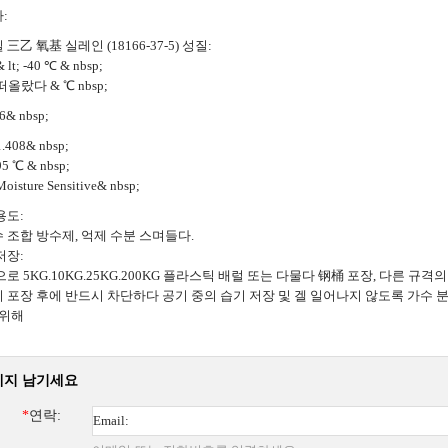
:
三乙 氧基 실레인 (18166-37-5) 성질:
lt; -40 ℃ & nbsp;
올랐다 & ℃ nbsp;
6& nbsp;
408& nbsp;
 ℃ & nbsp;
sture Sensitive& nbsp;
용도:
 조합 방수제, 억제 수분 스며들다.
저장:
으로 5KG.10KG.25KG.200KG 플라스틱 배럴 또는 다물다 钢桶 포장, 다른 규격
 포장 후에 반드시 차단하다 공기 중의 습기 저장 및 겔 일어나지 않도록 가수 분해
 위해
세지 남기세요
*
연락: