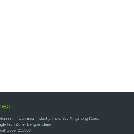
연락처
ddress:
Sunmoon Industry Park, 985 Xingzhong Road,
igh-Tech Zone, Bengbu China
ost Code: 233000