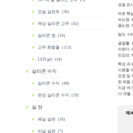
성질 묘사
건설 실란트 (36)
바로 헥실 
녹는점: & 
액상 실리콘 고무 (42)
끓는점: 떠
밀도: 0.8
실리콘 껌 (16)
굴절률: 1.
고무 화합물 (113)
피한다: 95
민감성: Moi
LED gel (14)
특성 과 
사용할 수
실리콘 수지
포장 및 
된 제품 
실리콘 수지 (48)
지금 켜기
12 개월.
변성 실리콘 수지 (19)
실 란
메
페닐 실란 (16)
비닐 실란 (7)