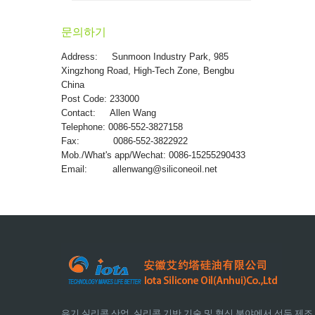
문의하기
Address:
Sunmoon Industry Park, 985
Xingzhong Road, High-Tech Zone, Bengbu
China
Post Code: 233000
Contact: Allen Wang
Telephone: 0086-552-3827158
Fax: 0086-552-3822922
Mob./What's app/Wechat: 0086-15255290433
Email:
allenwang@siliconeoil.net
유기 실리콘 산업, 실리콘 기반 기술 및 혁신 분야에서 선두 제조