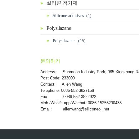
실리콘 첨가제
Silicone additives (1)
Polysilazane
Polysilazane (15)
문의하기
Address:
Sunmoon Industry Park, 985 Xingzhong R
Post Code: 233000
Contact: Allen Wang
Telephone: 0086-552-3827158
Fax: 0086-552-3822922
Mob./What's app/Wechat: 0086-15255290433
Email:
allenwang@siliconeoil.net