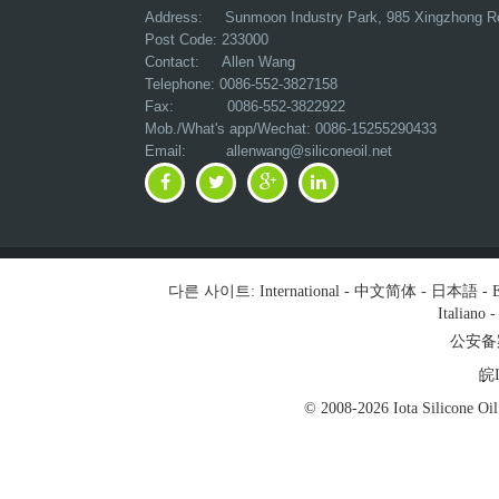
Address:
Sunmoon Industry Park, 985 Xingzhong R
Post Code: 233000
Contact: Allen Wang
Telephone: 0086-552-3827158
Fax: 0086-552-3822922
Mob./What's app/Wechat: 0086-15255290433
Email:
allenwang@siliconeoil.net
다른 사이트:
International
-
中文简体
-
日本語
-
E
Italiano
公安备案号
皖I
© 2008-2026 Iota Silicon