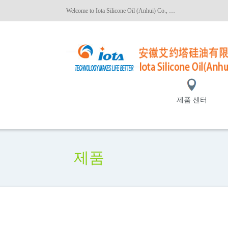
Welcome to Iota Silicone Oil (Anhui) Co., Ltd.!
제품 센터
제품