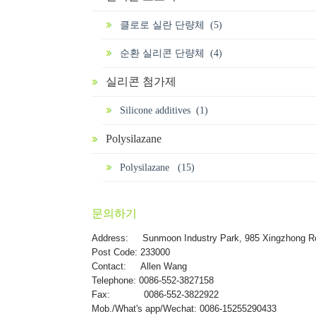
클로로 실란 단량체 (5)
순환 실리콘 단량체 (4)
실리콘 첨가제
Silicone additives (1)
Polysilazane
Polysilazane (15)
문의하기
Address:
Sunmoon Industry Park, 985 Xingzhong R
Post Code: 233000
Contact: Allen Wang
Telephone: 0086-552-3827158
Fax: 0086-552-3822922
Mob./What's app/Wechat: 0086-15255290433