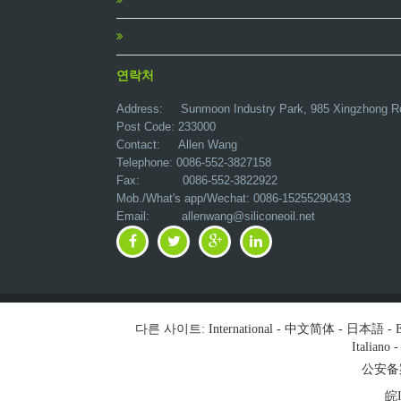
연락처
Address:
Sunmoon Industry Park, 985 Xingzhong R
Post Code: 233000
Contact: Allen Wang
Telephone: 0086-552-3827158
Fax: 0086-552-3822922
Mob./What's app/Wechat: 0086-15255290433
Email:
allenwang@siliconeoil.net
다른 사이트:
International
-
中文简体
-
日本語
-
E
Italiano
公安备案号
皖I