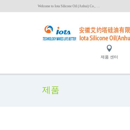
Welcome to Iota Silicone Oil (Anhui) Co., Ltd.!
제품 센터
제품