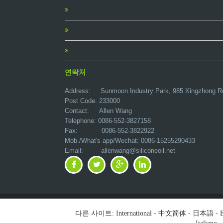
연락처
Address:
Sunmoon Industry Park, 985 Xingzhong R
Post Code: 233000
Contact: Allen Wang
Telephone: 0086-552-3827158
Fax: 0086-552-3822922
Mob./What's app/Wechat: 0086-15255290433
Email:
allenwang@siliconeoil.net
다른 사이트:
International
-
中文简体
-
日本語
-
E