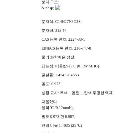
분자 구조:
& nbsp;
분자식: C14H27N3O3Si
분자량: 313.47
CAS 등록 번호: 2224-33-1
EINECS 등록 번호: 218-747-8
물리 화학배운 성질:
끓는점: 떠올랐다? C (0.12MMHG)
굴절률: 1.4543-1.4553
밀도: 0.975
성질 묘사: 무색 ~ 옅은 노란색 투명한 액체.
떠올랐다
물의 ℃ /0.12mmHg,
밀도 0.978 한 0.987,
편광 비율 1.4635 (25 ℃)