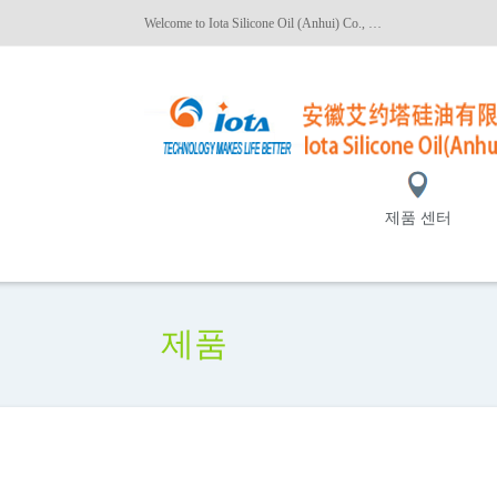
Welcome to Iota Silicone Oil (Anhui) Co., Ltd.!
제품 센터
제품