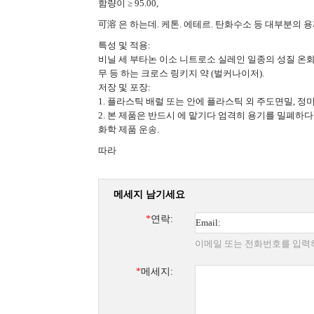
함량이 ≥ 95.00,
可溶 은 하는데. 케톤. 에테르. 탄화수소 등 대부분의 용
특성 및 적용:
비닐 세 부타논 이소 니트로소 실레인 일종의 성질 온화한
무 등 하는 크로스 링키지 약 (벌커나이저).
저장 및 포장:
1. 플라스틱 배럴 또는 안에 플라스틱 외 주도면밀, 정미25
2. 본 제품은 반드시 에 맡기다 엄격히 용기를 밀폐하다
화학 제품 운송.
따라
메세지 남기세요
*
연락:
이메일 또는 전화번호를 입력
*
메세지: