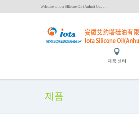
Welcome to Iota Silicone Oil (Anhui) Co., Ltd.!
제품 센터
제품