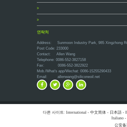
연락처
Address:
Sunmoon Industry Park, 985 Xingzhong R
Post Code: 233000
Contact: Allen Wang
Telephone: 0086-552-3827158
Fax: 0086-552-3822922
Mob./What's app/Wechat: 0086-15255290433
Email:
allenwang@siliconeoil.net
다른 사이트:
International
-
中文简体
-
日本語
-
E
Italiano
公安备案号