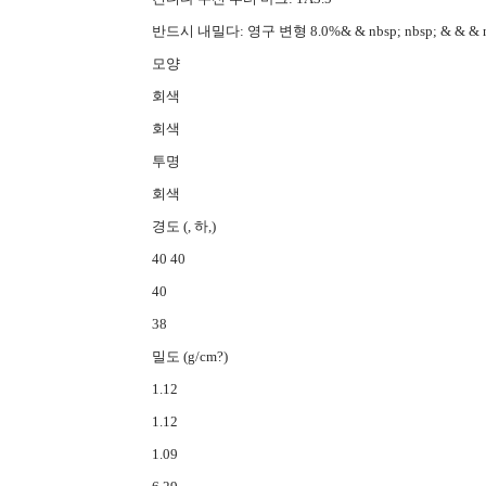
반드시 내밀다: 영구 변형 8.0%& & nbsp; nbsp; & & & nbs
모양
회색
회색
투명
회색
경도 (, 하,)
40 40
40
38
밀도 (g/cm?)
1.12
1.12
1.09