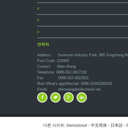
연락처
Address:
Sunmoon Industry Park, 985 Xingzhong R
Post Code: 233000
Contact: Allen Wang
Telephone: 0086-552-3827158
Fax: 0086-552-3822922
Mob./What's app/Wechat: 0086-15255290433
Email:
allenwang@siliconeoil.net
다른 사이트:
International
-
中文简体
-
日本語
-
E