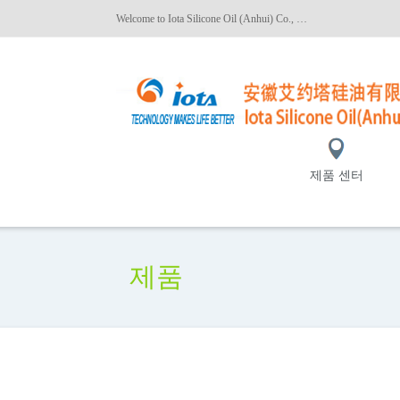
Welcome to Iota Silicone Oil (Anhui) Co., Ltd.!
제품 센터
제품