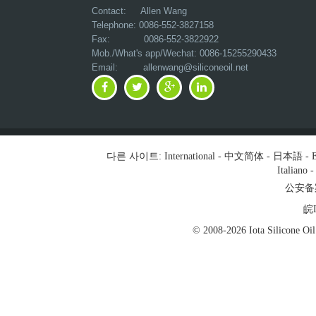
Contact: Allen Wang
Telephone: 0086-552-3827158
Fax: 0086-552-3822922
Mob./What's app/Wechat: 0086-15255290433
Email:
allenwang@siliconeoil.net
다른 사이트:
International
-
中文简体
-
日本語
-
E
Italiano
公安备案号
皖I
© 2008-2026 Iota Silicon