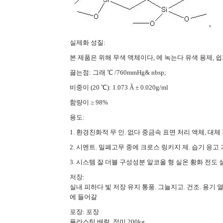
실제화 성질:
본 제품은 위해 무색 액체이다, 에 녹는다 유색 용제, 
끓는점: 그래 ℃ /760mmHg& nbsp;
비중이 (20 ℃): 1.073 Â ± 0.020g/ml
함량이 ≥ 98%
용도:
1. 환경친화적 무 인. 없다 중금속 표면 처리 액체, 대체
2. 시멘트. 밀폐고무 중에 크로스 링키지 제. 습기 응
3. 시스템 잘 더블 구성성분 알코올 형 실온 황화 전도 
저장:
실내 피하다 빛 저장 유지 통풍. 그늘지고. 건조. 용기 
에 들어갈
포장: 포장
플라스틱 배럴, 정미 200kg.