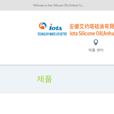
Welcome to Iota Silicone Oil (Anhui) Co., Ltd.!
제품 센터
제품