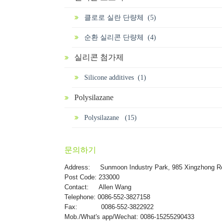
클로로 실란 단량체 (5)
순환 실리콘 단량체 (4)
실리콘 첨가제
Silicone additives (1)
Polysilazane
Polysilazane (15)
문의하기
Address:
Sunmoon Industry Park, 985 Xingzhong R
Post Code: 233000
Contact: Allen Wang
Telephone: 0086-552-3827158
Fax: 0086-552-3822922
Mob./What's app/Wechat: 0086-15255290433