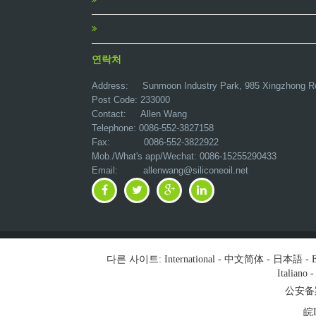
연락처
Address:
Sunmoon Industry Park, 985 Xingzhong R
Post Code: 233000
Contact: Allen Wang
Telephone: 0086-552-3827158
Fax: 0086-552-3822922
Mob./What's app/Wechat: 0086-15255290433
Email:
allenwang@siliconeoil.net
다른 사이트:
International
-
中文简体
-
日本語
-
E
Italiano
公安备案号
皖I