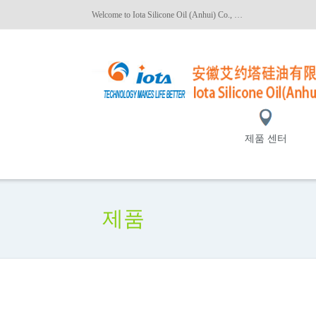
Welcome to Iota Silicone Oil (Anhui) Co., Ltd.!
제품 센터
제품